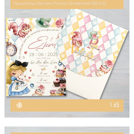
Προσκλητήριο Βάπτισης Princess Wonderland ΠΒ2-4162
1.65