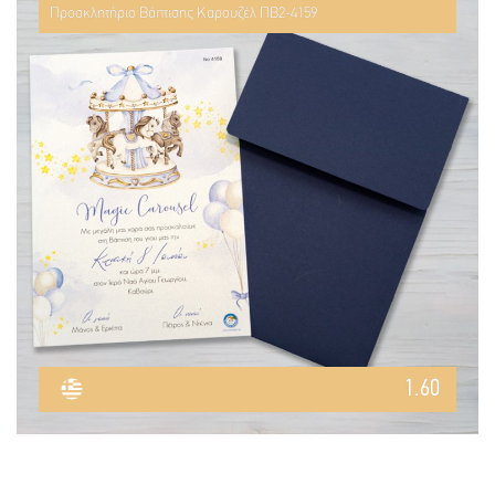
Προσκλητήριο Βάπτισης Καρουζέλ ΠΒ2-4159
1.60