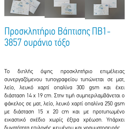
Πακέτα Δώρων
Σακούλες
Βιβλία
Ημερολόγια - Ατζέντες
Τσάντες - Ποδιές - Ομπρέλες
Παιδικό Πάρτι
Γραφική Ύλη
Παιδικά Είδη
Προσκλητήριο Βάπτισης ΠΒ1-
Είδη Γραφείου
3857 ουράνιο τόξο
Τετράδια - Φάκελοι
Μπλοκ Ζωγραφικής
Το διπλής όψης προσκλητήριο επιμέλειας
συνεργαζόμενου τυπογραφείου τυπώνεται σε ματ,
λείο, λευκό χαρτί οπαλίνα 300 gsm και έxει
διάσταση 14 x 19 cm. Στην τιμή συμπεριλαμβάνεται ο
φάκελος σε ματ, λείο, λευκό χαρτί οπαλίνα 250 gsm
με διάσταση 15 x 20 cm και με προτυπωμένο
εικαστικό σxέδιο χωρίς έξτρα xρέωση. Υπάρxει
δυνατότητα επιλογής κειμένου και γραμματοσειράς.