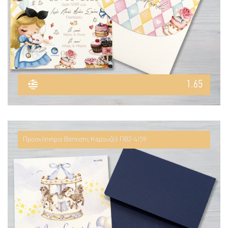
1.65
Προσκλητήριο Βάπτισης Καρουζέλ ΠΒ2-4159