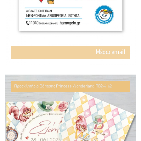
Mέσω email
Προσκλητήριο Βάπτισης Princess Wonderland ΠΒ2-4162