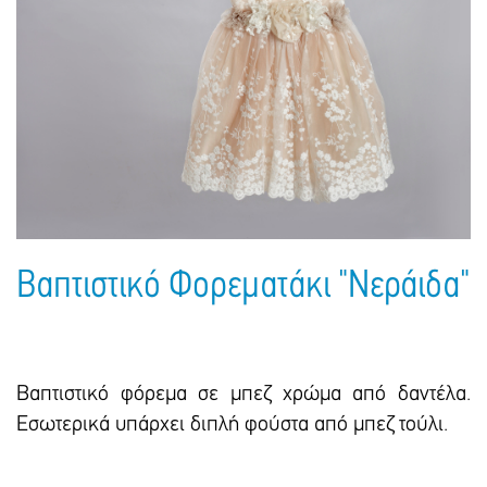
Πακέτα Δώρων
Σακούλες
Βιβλία
Ημερολόγια - Ατζέντες
Τσάντες - Ποδιές - Ομπρέλες
Παιδικό Πάρτι
Γραφική Ύλη
Παιδικά Είδη
Είδη Γραφείου
Τετράδια - Φάκελοι
Μπλοκ Ζωγραφικής
Βαπτιστικό Φορεματάκι "Νεράιδα"
Βαπτιστικό φόρεμα σε μπεζ χρώμα από δαντέλα.
Εσωτερικά υπάρχει διπλή φούστα από μπεζ τούλι.