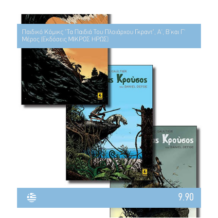
Παιδικό Κόμικς "Τα Παιδιά Του Πλοιάρχου Γκραντ", Α', Β'και Γ'
Μέρος (Εκδόσεις ΜΙΚΡΟΣ ΗΡΩΣ)
9.90