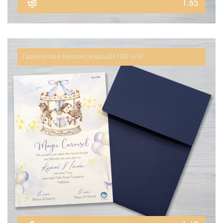
1.65
Προσκλητήριο Βάπτισης Καρουζέλ ΠΒ2-4159