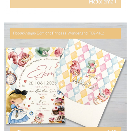
Mέσω email
Προσκλητήριο Βάπτισης Princess Wonderland ΠΒ2-4162