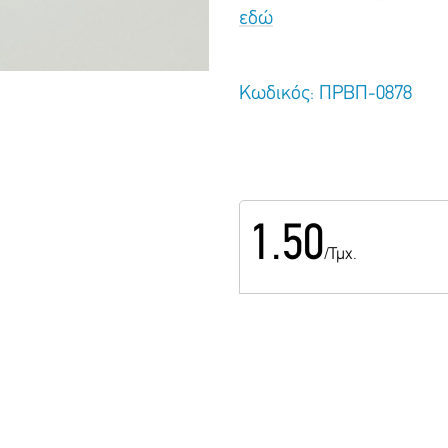
εδώ
Κωδικός: ΠΡΒΠ-0878
1.50
/Τμχ.