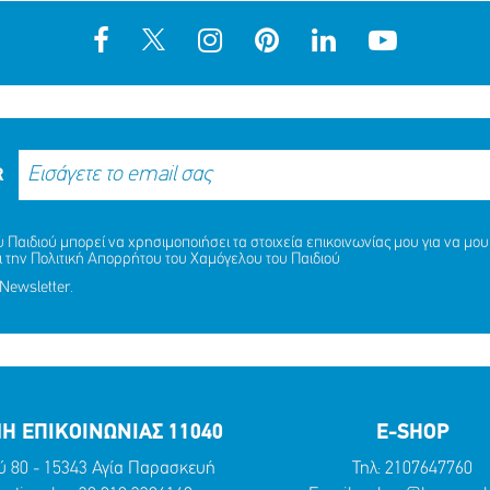
R
Παιδιού μπορεί να χρησιμοποιήσει τα στοιχεία επικοινωνίας μου για να μου 
ι την
Πολιτική Απορρήτου
του Χαμόγελου του Παιδιού
Newsletter.
Η ΕΠΙΚΟΙΝΩΝΙΑΣ 11040
E-SHOP
ύ 80 - 15343 Αγία Παρασκευή
Τηλ:
2107647760