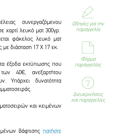
έλειας συνεργαζόμενου
Οδηγίες για την
παραγγελία
ε χαρτί λευκό ματ 300γρ.
νεται φάκελος λευκό ματ
 με διάσταση 17 Χ 17 εκ.
Φόρμα
 τα έξοδα εκτύπωσης που
παραγγελίας
των 40€, ανεξαρτήτου
ων. Υπάρxει δυνατότητα
αμματοσειράς.
Διευκρινήσεις
και παραγγελίες
αμματοσειρών και κειμένων
ειμένων βάφτισης
πατήστε