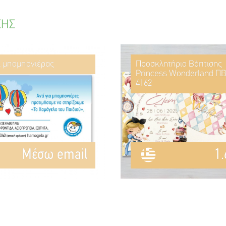
ΣΗΣ
ί μπομπονιέρας
Προσκλητήριο Βάπτισης
Princess Wonderland ΠΒ
4162
Mέσω email
1.