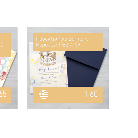
Προσκλητήριο Βάπτισης
2-
Καρουζέλ ΠΒ2-4159
65
1.60