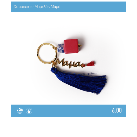
Χειροποιήτο Μπρελόκ Μαμά
6.00