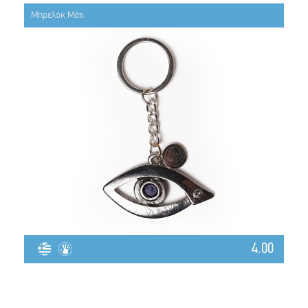
Μπρελόκ Μάτι
4.00