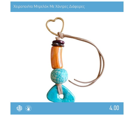
Χειροποιήτο Μπρελόκ Με Χάντρες Διάφορες
4.00