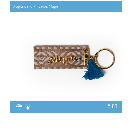
Χειροποιήτο Μπρελόκ Μαμά
5.00