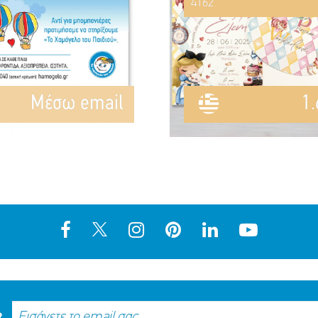
4162
Mέσω email
1.
R