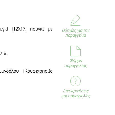
γκί (12Χ17) πουγκί με
Οδηγίες για την
παραγγελία
λάι.
Φόρμα
παραγγελίας
υγδάλου (Κουφετοποιία
Διευκρινήσεις
και παραγγελίες