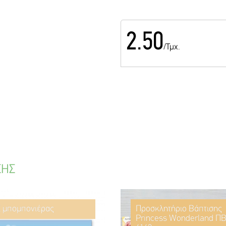
2.50
/Τμχ.
ΣΗΣ
ί μπομπονιέρας
Προσκλητήριο Βάπτισης
Princess Wonderland ΠΒ