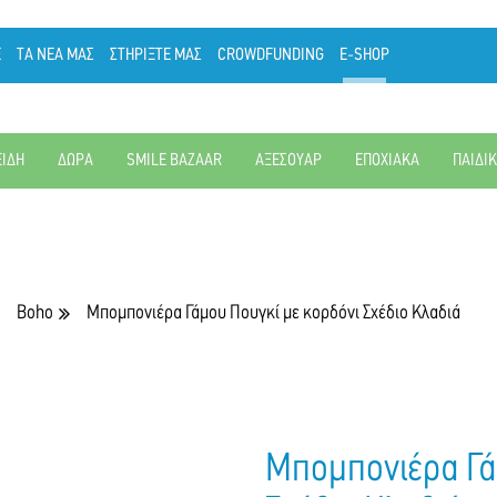
Ε
ΤΑ ΝΕΑ ΜΑΣ
ΣΤΗΡΙΞΤΕ ΜΑΣ
CROWDFUNDING
E-SHOP
ΕΙΔΗ
ΔΩΡΑ
SMILE BAZAAR
ΑΞΕΣΟΥΑΡ
ΕΠΟΧΙΑΚΑ
ΠΑΙΔΙ
Boho
Μπομπονιέρα Γάμου Πουγκί με κορδόνι Σχέδιο Κλαδιά
Μπομπονιέρα Γά