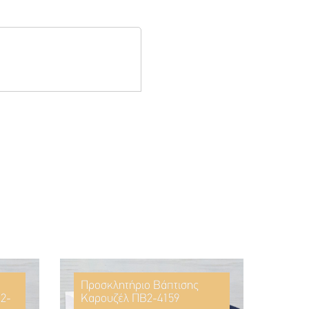
Προσκλητήριο Βάπτισης
2-
Καρουζέλ ΠΒ2-4159