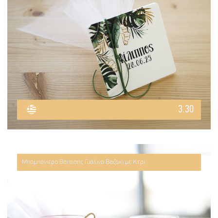
3.30
Μπομπονιέρα Βάπτισης Γυάλινο Βαζάκι με Κερί