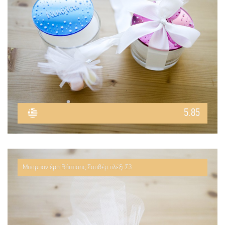
5.85
Μπομπονιέρα Βάπτισης Σουβέρ πλέξι Σ3