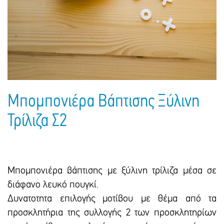
Πακέτα Δώρων
Σακούλες
Βιβλία
Ημερολόγια - Ατζέντες
Τσάντες - Ποδιές - Ομπρέλες
Παιδικό Πάρτι
Γραφική Ύλη
Παιδικά Είδη
Είδη Γραφείου
Τετράδια - Φάκελοι
Μπλοκ Ζωγραφικής
Μπομπονιέρα Βάπτισης Ξύλινη
Τρίλιζα Σ2
Μπομπονιέρα βάπτισης με ξύλινη τρίλιζα μέσα σε
διάφανο λευκό πουγκί.
Δυνατοτητα επιλογής μοτίβου με θέμα από τα
προσκλητήρια της συλλογής 2 των προσκλητηρίων