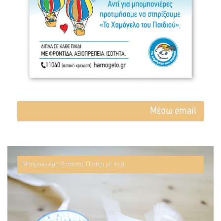
Mέσω email
Μπομπονιέρα Βάπτισης Ποτήρι με Κερί