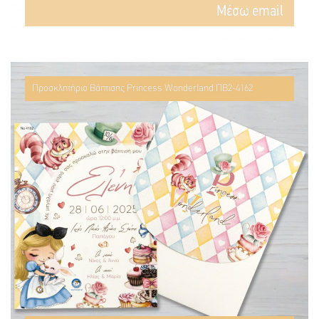
Mέσω email
Προσκλητήριο Βάπτισης Princess Wonderland ΠΒ2-4162