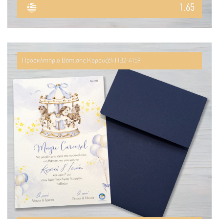
1.65
Προσκλητήριο Βάπτισης Καρουζέλ ΠΒ2-4159