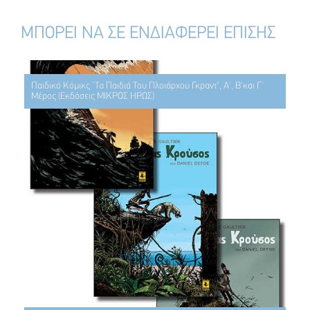
ΜΠΟΡΕΙ ΝΑ ΣΕ ΕΝΔΙΑΦΕΡΕΙ ΕΠΙΣΗΣ
Παιδικό Κόμικς "Τα Παιδιά Του Πλοιάρχου Γκραντ", Α', Β'και Γ'
Μέρος (Εκδόσεις ΜΙΚΡΟΣ ΗΡΩΣ)