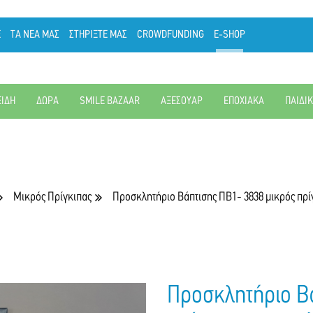
Ε
ΤΑ ΝΕΑ ΜΑΣ
ΣΤΗΡΙΞΤΕ ΜΑΣ
CROWDFUNDING
E-SHOP
ΕΙΔΗ
ΔΩΡΑ
SMILE BAZAAR
ΑΞΕΣΟΥΑΡ
ΕΠΟΧΙΑΚΑ
ΠΑΙΔΙ
Μικρός Πρίγκιπας
Προσκλητήριο Βάπτισης ΠΒ1- 3838 μικρός πρί
Προσκλητήριο Βά