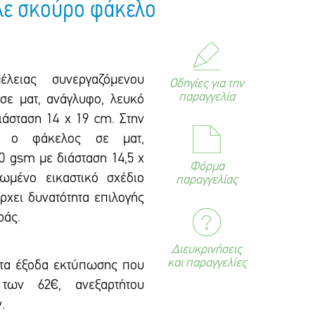
λε σκούρο φάκελο
έλειας συνεργαζόμενου
Οδηγίες για την
παραγγελία
σε ματ, ανάγλυφο, λευκό
ιάσταση 14 x 19 cm. Στην
αι ο φάκελος σε ματ,
0 gsm με διάσταση 14,5 x
Φόρμα
ωμένο εικαστικό σxέδιο
παραγγελίας
ρxει δυνατότητα επιλογής
ράς.
Διευκρινήσεις
και παραγγελίες
 τα έξοδα εκτύπωσης που
των 62€, ανεξαρτήτου
.