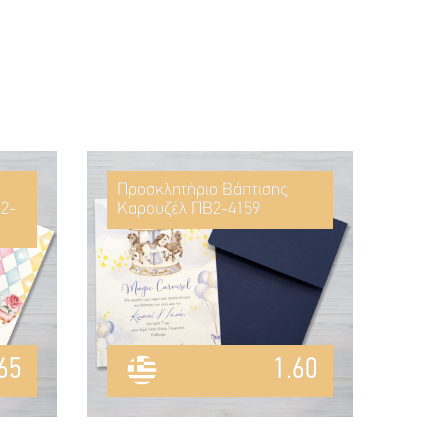
Προσκλητήριο Βάπτισης
2-
Καρουζέλ ΠΒ2-4159
65
1.60