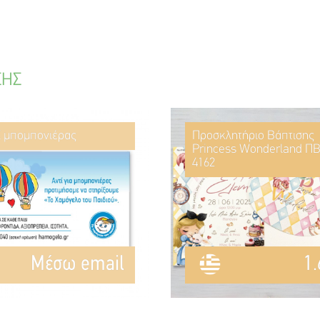
ΣΗΣ
ί μπομπονιέρας
Προσκλητήριο Βάπτισης
Princess Wonderland ΠΒ
4162
Mέσω email
1.