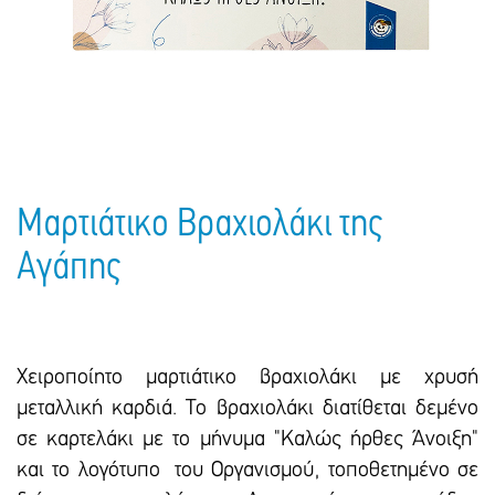
Πακέτα Δώρων
Σακούλες
Βιβλία
Ημερολόγια - Ατζέντες
Τσάντες - Ποδιές - Ομπρέλες
Παιδικό Πάρτι
Γραφική Ύλη
Παιδικά Είδη
Είδη Γραφείου
Τετράδια - Φάκελοι
Μπλοκ Ζωγραφικής
Μαρτιάτικο Βραχιολάκι της
Αγάπης
Χειροποίητο μαρτιάτικο βραχιολάκι με χρυσή
μεταλλική καρδιά. Το βραχιολάκι διατίθεται δεμένο
σε καρτελάκι με το μήνυμα "Καλώς ήρθες Άνοιξη"
και το λογότυπο του Οργανισμού, τοποθετημένο σε