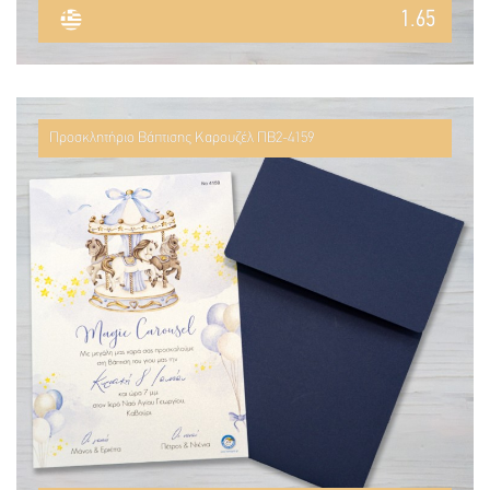
1.65
Προσκλητήριο Βάπτισης Καρουζέλ ΠΒ2-4159