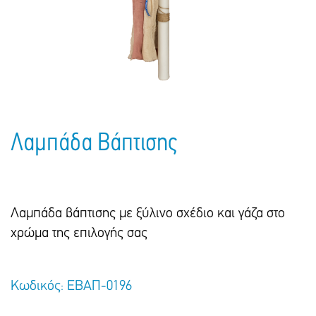
Πακέτα Δώρων
Σακούλες
Βιβλία
Ημερολόγια - Ατζέντες
Τσάντες - Ποδιές - Ομπρέλες
Παιδικό Πάρτι
Γραφική Ύλη
Παιδικά Είδη
Είδη Γραφείου
Τετράδια - Φάκελοι
Μπλοκ Ζωγραφικής
Λαμπάδα Βάπτισης
Λαμπάδα βάπτισης με ξύλινο σχέδιο και γάζα στο
χρώμα της επιλογής σας
Κωδικός: ΕΒΑΠ-0196