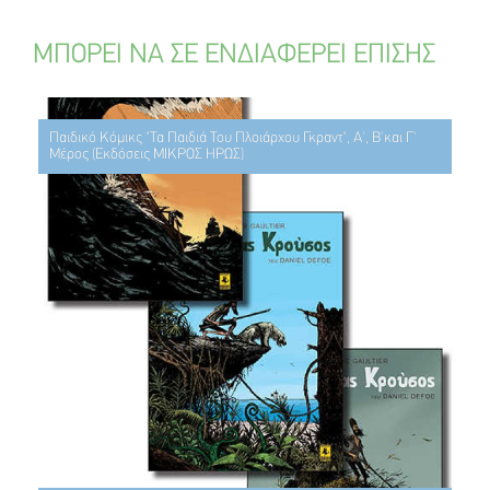
ΜΠΟΡΕΙ ΝΑ ΣΕ ΕΝΔΙΑΦΕΡΕΙ ΕΠΙΣΗΣ
Παιδικό Κόμικς "Τα Παιδιά Του Πλοιάρχου Γκραντ", Α', Β'και Γ'
Μέρος (Εκδόσεις ΜΙΚΡΟΣ ΗΡΩΣ)