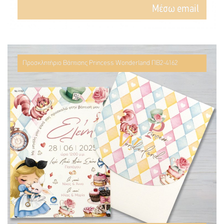
Mέσω email
Προσκλητήριο Βάπτισης Princess Wonderland ΠΒ2-4162