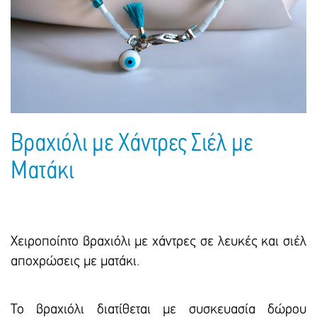
Πακέτα Δώρων
Σακούλες
Βιβλία
Ημερολόγια - Ατζέντες
Τσάντες - Ποδιές - Ομπρέλες
Παιδικό Πάρτι
Γραφική Ύλη
Παιδικά Είδη
Είδη Γραφείου
Τετράδια - Φάκελοι
Μπλοκ Ζωγραφικής
Βραχιόλι με Χάντρες Σιέλ με
Ματάκι
Χειροποίητο βραχιόλι με χάντρες σε λευκές και σιέλ
αποχρώσεις με ματάκι.
Το βραχιόλι διατίθεται με συσκευασία δώρου