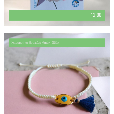
12.00
Χειροποίητο Βραχιόλι Ματάκι Οβάλ