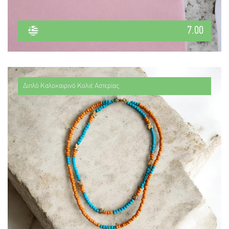
7.00
Διπλό Καλοκαιρινό Κολιέ Αστερίας