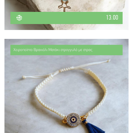
13.00
Χειροποίητο Βραχιόλι Ματάκι στρογγυλό με στρας