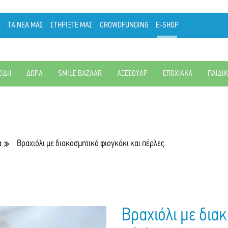
Ε
ΤΑ ΝΕΑ ΜΑΣ
ΣΤΗΡΙΞΤΕ ΜΑΣ
CROWDFUNDING
E-SHOP
ΕΙΔΗ
ΔΩΡΑ
SMILE BAZAAR
ΑΞΕΣΟΥΑΡ
ΕΠΟΧΙΑΚΑ
ΠΑΙΔΙ
α
Βραχιόλι με διακοσμητικό φιογκάκι και πέρλες
Βραχιόλι με δια