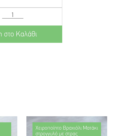
 στο Καλάθι
Χειροποίητο Βραχιόλι Ματάκι
στρογγυλό με στρας