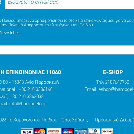
R
Παιδιού μπορεί να χρησιμοποιήσει τα στοιχεία επικοινωνίας μου για να μου 
ι την
Πολιτική Απορρήτου
του Χαμόγελου του Παιδιού
Newsletter.
Η ΕΠΙΚΟΙΝΩΝΙΑΣ 11040
E-SHOP
ύ 80 - 15343 Αγία Παρασκευή
Τηλ:
2107647760
national :
+30 210 3306140
Email:
eshop@hamogelo
Φαξ: +30 210 3843038
ail:
info@hamogelo.gr
026 Το Χαμόγελο του Παιδιού
Όροι Χρήσης
Προσωπικά Δεδομ