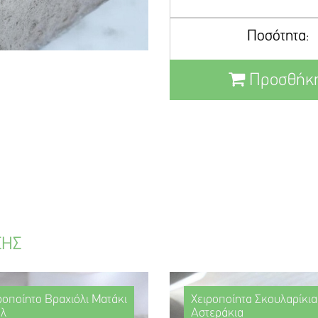
Ποσότητα:
Προσθήκη
ΣΗΣ
ροποίητο Βραχιόλι Ματάκι
Χειροποίητα Σκουλαρίκια
λ
Αστεράκια