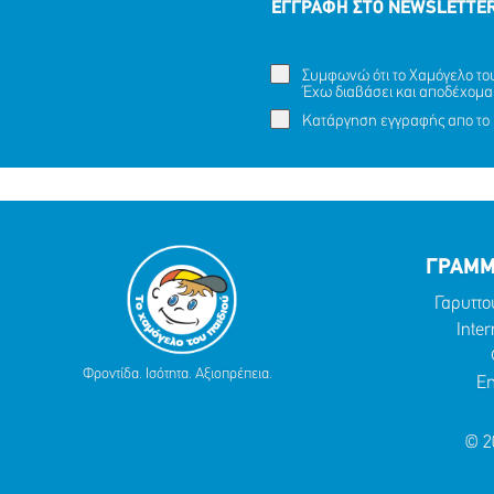
ΕΓΓΡΑΦΗ ΣΤΟ NEWSLETTE
Συμφωνώ ότι το Χαμόγελο του 
Έχω διαβάσει και αποδέχομα
Κατάργηση εγγραφής απο το 
ΓΡΑΜΜ
Γαρυττο
Inter
Φροντίδα. Ισότητα. Αξιοπρέπεια.
Em
© 2