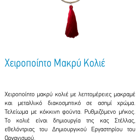
Πακέτα Δώρων
Σακούλες
Βιβλία
Ημερολόγια - Ατζέντες
Τσάντες - Ποδιές - Ομπρέλες
Παιδικό Πάρτι
Γραφική Ύλη
Παιδικά Είδη
Είδη Γραφείου
Τετράδια - Φάκελοι
Μπλοκ Ζωγραφικής
Χειροποίητο Μακρύ Κολιέ
Χειροποίητο μακρύ κολιέ με λεπτομέρειες μακραμέ
και μεταλλικό διακοσμητικό σε ασημί χρώμα.
Τελείωμα με κόκκινη φούντα. Ρυθμιζόμενο μήκος.
Το κολιέ είναι δημιουργία της κας Στέλλας,
εθελόντριας του Δημιουργικού Εργαστηρίου του
Οργανισμού.