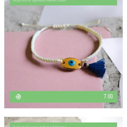
Χειροποίητο Βραχιόλι Ματάκι Οβάλ
7.00