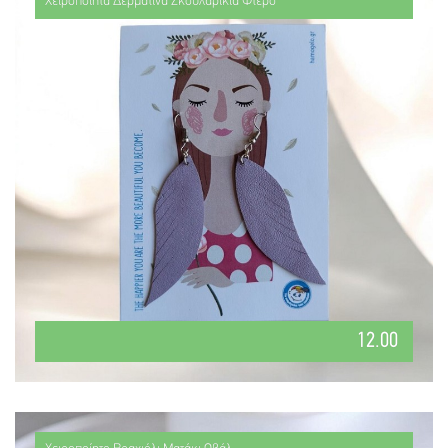
Χειροποίητα Δερμάτινα Σκουλαρίκια Φτερό
12.00