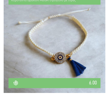
Χειροποίητο Βραχιόλι Ματάκι στρογγυλό με στρας
6.00