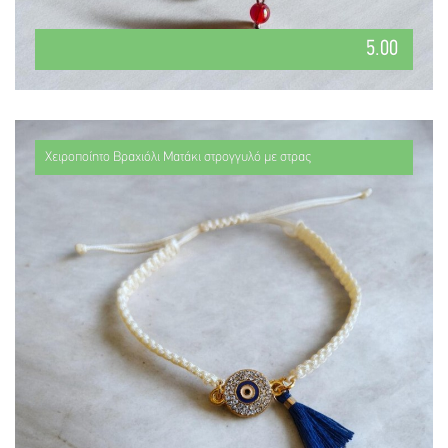
5.00
Χειροποίητο Βραχιόλι Ματάκι στρογγυλό με στρας