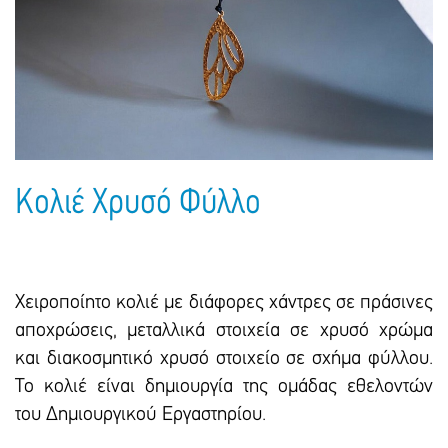
Πακέτα Δώρων
Σακούλες
Βιβλία
Ημερολόγια - Ατζέντες
Τσάντες - Ποδιές - Ομπρέλες
Παιδικό Πάρτι
Γραφική Ύλη
Παιδικά Είδη
Είδη Γραφείου
Τετράδια - Φάκελοι
Μπλοκ Ζωγραφικής
Κολιέ Χρυσό Φύλλο
Χειροποίητο κολιέ με διάφορες χάντρες σε πράσινες
αποχρώσεις, μεταλλικά στοιχεία σε χρυσό χρώμα
και διακοσμητικό χρυσό στοιχείο σε σχήμα φύλλου.
Το κολιέ είναι δημιουργία της ομάδας εθελοντών
του Δημιουργικού Εργαστηρίου.