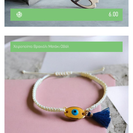
6.00
Χειροποίητο Βραχιόλι Ματάκι Οβάλ