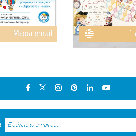
Mέσω email
1.
R