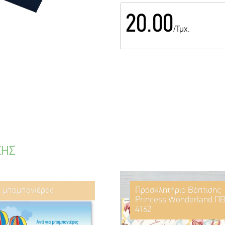
20.00
/Τμχ.
ΣΗΣ
ί μπομπονιέρας
Προσκλητήριο Βάπτισης
Princess Wonderland ΠΒ
4162