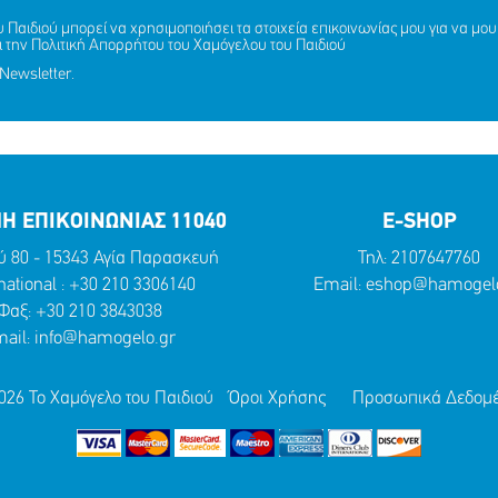
Παιδιού μπορεί να χρησιμοποιήσει τα στοιχεία επικοινωνίας μου για να μου 
ι την
Πολιτική Απορρήτου
του Χαμόγελου του Παιδιού
Newsletter.
Η ΕΠΙΚΟΙΝΩΝΙΑΣ 11040
E-SHOP
ύ 80 - 15343 Αγία Παρασκευή
Τηλ:
2107647760
national :
+30 210 3306140
Email:
eshop@hamogelo
Φαξ: +30 210 3843038
ail:
info@hamogelo.gr
026 Το Χαμόγελο του Παιδιού
Όροι Χρήσης
Προσωπικά Δεδομ