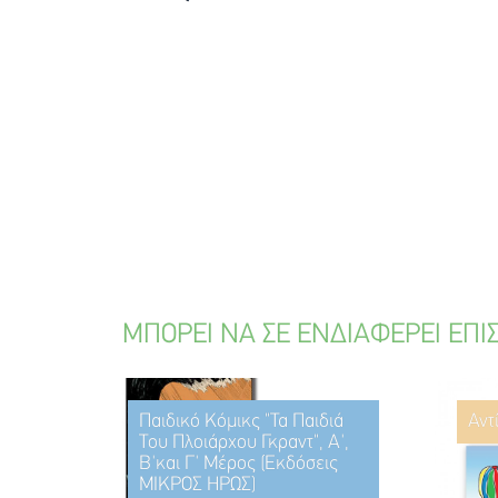
ΜΠΟΡΕΙ ΝΑ ΣΕ ΕΝΔΙΑΦΕΡΕΙ ΕΠΙ
Παιδικό Κόμικς "Τα Παιδιά
Αντ
Του Πλοιάρχου Γκραντ", Α',
Β'και Γ' Μέρος (Εκδόσεις
ΜΙΚΡΟΣ ΗΡΩΣ)