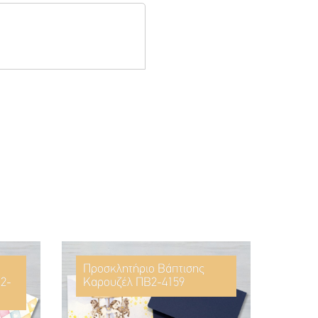
Προσκλητήριο Βάπτισης
2-
Καρουζέλ ΠΒ2-4159