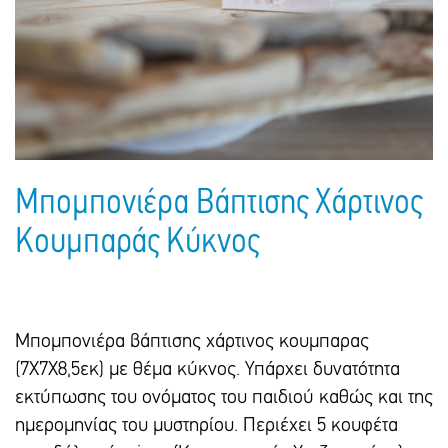
Πακέτα Δώρων
Σακούλες
Βιβλία
Ημερολόγια - Ατζέντες
Τσάντες - Ποδιές - Ομπρέλες
Παιδικό Πάρτι
Γραφική Ύλη
Παιδικά Είδη
Είδη Γραφείου
Τετράδια - Φάκελοι
Μπλοκ Ζωγραφικής
Μπομπονιέρα Βάπτισης Χάρτινος
Κουμπαράς Κύκνος
Μπομπονιέρα βάπτισης χάρτινος κουμπαρας
(7Χ7Χ8,5εκ) με θέμα κύκνος. Υπάρχει δυνατότητα
εκτύπωσης του ονόματος του παιδιού καθώς και της
ημερομηνίας του μυστηρίου. Περιέχει 5 κουφέτα