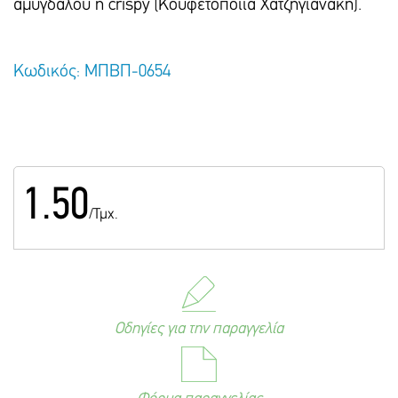
αμυγδάλου ή crispy (Κουφετοποιία Χατζηγιανάκη).
Κωδικός: ΜΠΒΠ-0654
1.50
/Τμχ.
Οδηγίες για την παραγγελία