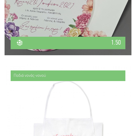
1.50
Ποδιά νονάς-νονού