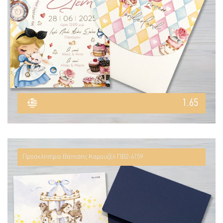
1.65
Προσκλητήριο Βάπτισης Καρουζέλ ΠΒ2-4159