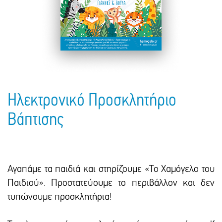
Πακέτα Δώρων
Σακούλες
Βιβλία
Ημερολόγια - Ατζέντες
Τσάντες - Ποδιές - Ομπρέλες
Παιδικό Πάρτι
Γραφική Ύλη
Παιδικά Είδη
Είδη Γραφείου
Τετράδια - Φάκελοι
Μπλοκ Ζωγραφικής
Ηλεκτρονικό Προσκλητήριο
Βάπτισης
Αγαπάμε τα παιδιά και στηρίζουμε «Το Χαμόγελο του
Παιδιού». Προστατεύουμε το περιβάλλον και δεν
τυπώνουμε προσκλητήρια!