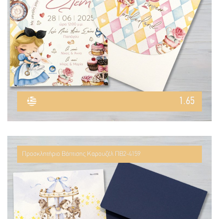
1.65
Προσκλητήριο Βάπτισης Καρουζέλ ΠΒ2-4159