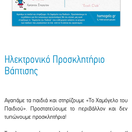
Πακέτα Δώρων
Σακούλες
Βιβλία
Ημερολόγια - Ατζέντες
Τσάντες - Ποδιές - Ομπρέλες
Παιδικό Πάρτι
Γραφική Ύλη
Παιδικά Είδη
Είδη Γραφείου
Τετράδια - Φάκελοι
Μπλοκ Ζωγραφικής
Ηλεκτρονικό Προσκλητήριο
Βάπτισης
Αγαπάμε τα παιδιά και στηρίζουμε «Το Χαμόγελο του
Παιδιού». Προστατεύουμε το περιβάλλον και δεν
τυπώνουμε προσκλητήρια!