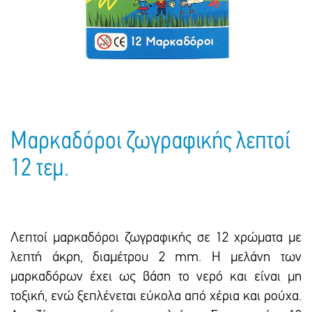
Πακέτα Δώρων
Σακούλες
Βιβλία
Ημερολόγια - Ατζέντες
Τσάντες - Ποδιές - Ομπρέλες
Παιδικό Πάρτι
Γραφική Ύλη
Παιδικά Είδη
Είδη Γραφείου
Τετράδια - Φάκελοι
Μπλοκ Ζωγραφικής
Μαρκαδόροι ζωγραφικής λεπτοί
12 τεμ.
Λεπτοί μαρκαδόροι ζωγραφικής σε 12 χρώματα με
λεπτή άκρη, διαμέτρου 2 mm. Η μελάνη των
μαρκαδόρων έχει ως βάση το νερό και είναι μη
τοξική, ενώ ξεπλένεται εύκολα από χέρια και ρούχα.