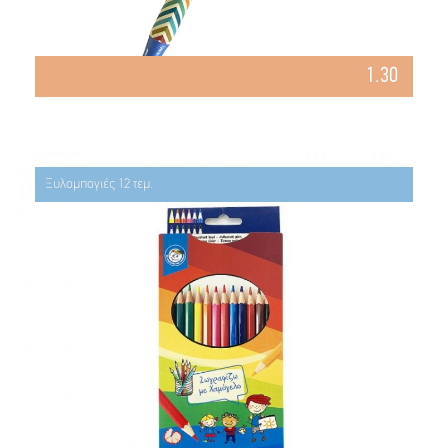
1.30
Ξυλομπογιές 12 τεμ.