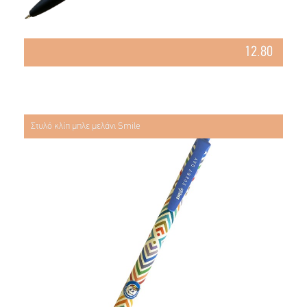
12.80
Στυλό κλίπ μπλε μελάνι Smile