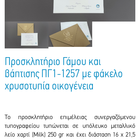
Πακέτα Δώρων
Σακούλες
Βιβλία
Ημερολόγια - Ατζέντες
Τσάντες - Ποδιές - Ομπρέλες
Παιδικό Πάρτι
Γραφική Ύλη
Παιδικά Είδη
Είδη Γραφείου
Τετράδια - Φάκελοι
Μπλοκ Ζωγραφικής
Προσκλητήριο Γάμου και
βάπτισης ΠΓ1-1257 με φάκελο
χρυσοτυπία οικογένεια
Το προσκλητήριο επιμέλειας συνεργαζόμενου
τυπογραφείου τυπώνεται σε υπόλευκο μεταλλικό
λείο χαρτί (Milk) 250 gr και έxει διάσταση 16 x 21,5