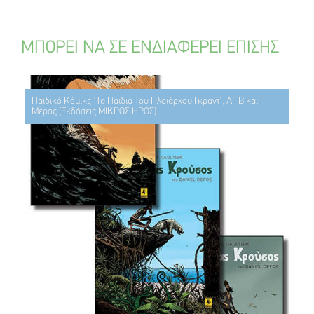
ΜΠΟΡΕΙ ΝΑ ΣΕ ΕΝΔΙΑΦΕΡΕΙ ΕΠΙΣΗΣ
Παιδικό Κόμικς "Τα Παιδιά Του Πλοιάρχου Γκραντ", Α', Β'και Γ'
Μέρος (Εκδόσεις ΜΙΚΡΟΣ ΗΡΩΣ)