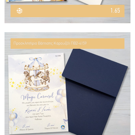
1.65
Προσκλητήριο Βάπτισης Καρουζέλ ΠΒ2-4159