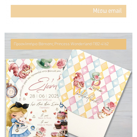
Mέσω email
Προσκλητήριο Βάπτισης Princess Wonderland ΠΒ2-4162