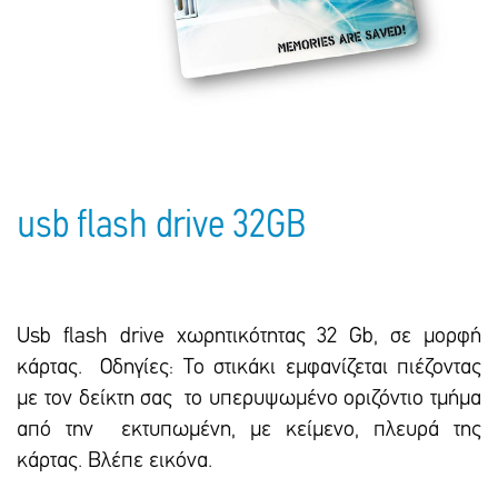
Πακέτα Δώρων
Σακούλες
Βιβλία
Ημερολόγια - Ατζέντες
Τσάντες - Ποδιές - Ομπρέλες
Παιδικό Πάρτι
Γραφική Ύλη
Παιδικά Είδη
Είδη Γραφείου
Τετράδια - Φάκελοι
Μπλοκ Ζωγραφικής
usb flash drive 32GB
Usb flash drive χωρητικότητας 32 Gb, σε μορφή
κάρτας. Οδηγίες: Το στικάκι εμφανίζεται πιέζοντας
με τον δείκτη σας το υπερυψωμένο οριζόντιο τμήμα
από την εκτυπωμένη, με κείμενο, πλευρά της
κάρτας. Βλέπε εικόνα.