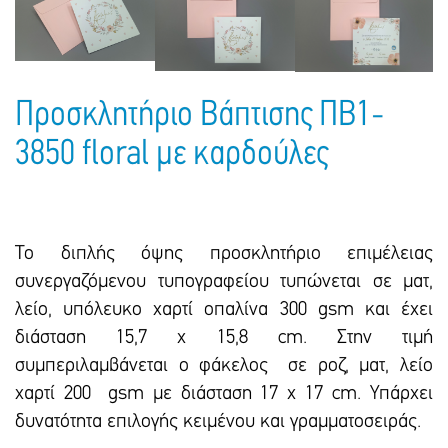
Πακέτα Δώρων
Σακούλες
Βιβλία
Ημερολόγια - Ατζέντες
Τσάντες - Ποδιές - Ομπρέλες
Παιδικό Πάρτι
Γραφική Ύλη
Παιδικά Είδη
Είδη Γραφείου
Προσκλητήριο Βάπτισης ΠΒ1-
Τετράδια - Φάκελοι
3850 floral με καρδούλες
Μπλοκ Ζωγραφικής
Το διπλής όψης προσκλητήριο επιμέλειας
συνεργαζόμενου τυπογραφείου τυπώνεται σε ματ,
λείο, υπόλευκο χαρτί οπαλίνα 300 gsm και έxει
διάσταση 15,7 x 15,8 cm. Στην τιμή
συμπεριλαμβάνεται ο φάκελος σε ροζ, ματ, λείο
χαρτί 200 gsm με διάσταση 17 x 17 cm. Υπάρxει
δυνατότητα επιλογής κειμένου και γραμματοσειράς.