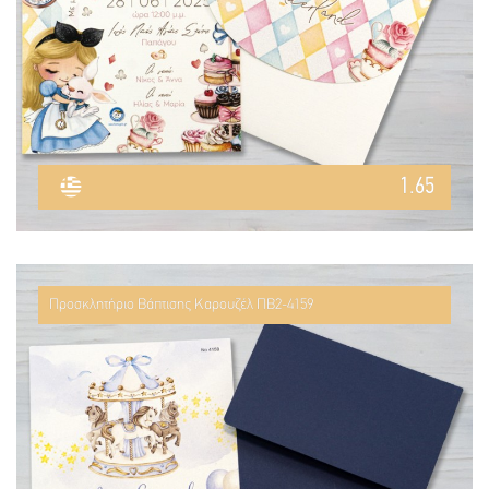
1.65
Προσκλητήριο Βάπτισης Καρουζέλ ΠΒ2-4159