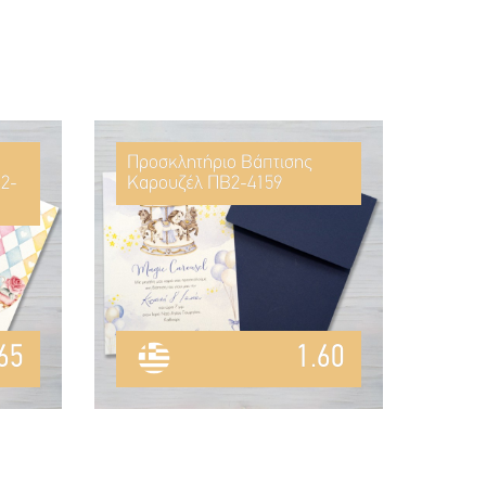
Προσκλητήριο Βάπτισης
2-
Καρουζέλ ΠΒ2-4159
65
1.60