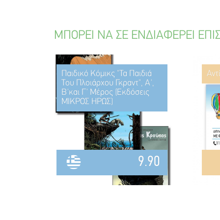
ΜΠΟΡΕΙ ΝΑ ΣΕ ΕΝΔΙΑΦΕΡΕΙ ΕΠΙ
Παιδικό Κόμικς "Τα Παιδιά
Αντ
Του Πλοιάρχου Γκραντ", Α',
Β'και Γ' Μέρος (Εκδόσεις
ΜΙΚΡΟΣ ΗΡΩΣ)
9.90