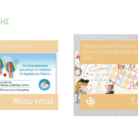
ΣΗΣ
ί μπομπονιέρας
Προσκλητήριο Βάπτισης
Princess Wonderland ΠΒ
4162
Mέσω email
1.