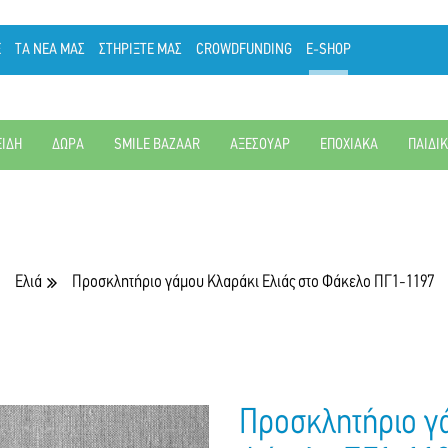
Ε
ΤΑ ΝΕΑ ΜΑΣ
ΣΤΗΡΙΞΤΕ ΜΑΣ
CROWDFUNDING
E-SHOP
ΕΙΔΗ
ΔΩΡΑ
SMILE BAZAAR
ΑΞΕΣΟΥΑΡ
ΕΠΟΧΙΑΚΑ
ΠΑΙΔΙ
Ελιά
Προσκλητήριο γάμου Κλαράκι Ελιάς στο Φάκελο ΠΓ1-1197
Προσκλητήριο γά