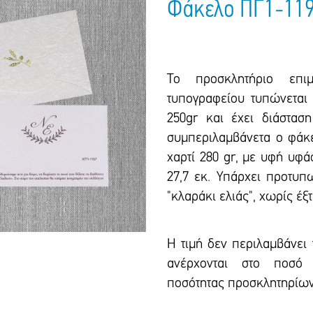
Φάκελο ΠΓ1-11
Το προσκλητήριο επιμ
τυπογραφείου τυπώνεται 
250gr και έxει διάσταση
συμπεριλαμβάνετα ο φάκε
χαρτί 280 gr, με υφή υφά
27,7 εκ. Υπάρxει προτυπ
"κλαράκι ελιάς", χωρίς έξ
Η τιμή δεν περιλαμβάνει
ανέρχονται στο ποσό 
ποσότητας προσκλητηρίων