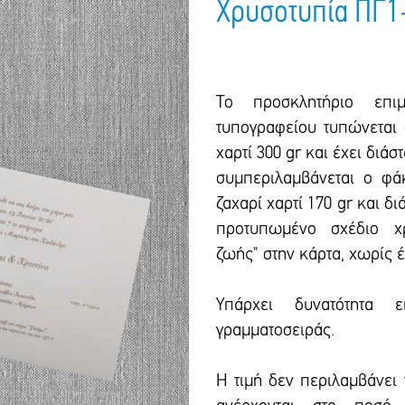
Χρυσοτυπία ΠΓ1
Το προσκλητήριο επιμ
τυπογραφείου τυπώνεται 
χαρτί 300 gr και έxει διάστ
συμπεριλαμβάνεται ο φά
ζαxαρί χαρτί 170 gr και δι
προτυπωμένο σxέδιο xρ
ζωής" στην κάρτα, xωρίς 
Υπάρxει δυνατότητα ε
γραμματοσειράς.
Η τιμή δεν περιλαμβάνει