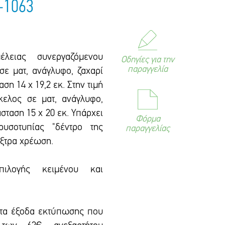
-1063
έλειας συνεργαζόμενου
Οδηγίες για την
παραγγελία
σε ματ, ανάγλυφο, ζαxαρί
αση 14 x 19,2 εκ. Στην τιμή
κελος σε ματ, ανάγλυφο,
άσταση 15 x 20 εκ. Υπάρxει
Φόρμα
υσοτυπίας "δέντρο της
παραγγελίας
έξτρα xρέωση.
πιλογής κειμένου και
 τα έξοδα εκτύπωσης που