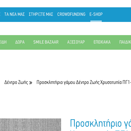
Ε
ΤΑ ΝΕΑ ΜΑΣ
ΣΤΗΡΙΞΤΕ ΜΑΣ
CROWDFUNDING
E-SHOP
ΕΙΔΗ
ΔΩΡΑ
SMILE BAZAAR
ΑΞΕΣΟΥΑΡ
ΕΠΟΧΙΑΚΑ
ΠΑΙΔΙ
Δέντρο Ζωής
Προσκλητήριο γάμου Δέντρο Ζωής Χρυσοτυπία ΠΓ1
Προσκλητήριο γ