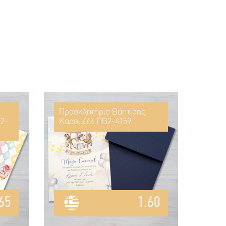
Προσκλητήριο Βάπτισης
2-
Καρουζέλ ΠΒ2-4159
65
1.60