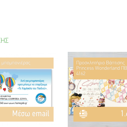
ΣΗΣ
ί μπομπονιέρας
Προσκλητήριο Βάπτισης
Princess Wonderland ΠΒ
4162
Mέσω email
1.