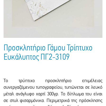
Πακέτα Δώρων
Σακούλες
Βιβλία
Ημερολόγια - Ατζέντες
Τσάντες - Ποδιές - Ομπρέλες
Παιδικό Πάρτι
Γραφική Ύλη
Παιδικά Είδη
Είδη Γραφείου
Τετράδια - Φάκελοι
Μπλοκ Ζωγραφικής
Προσκλητήριο Γάμου Τρίπτυχο
Ευκάλυπτος ΠΓ2-3109
Το τρύπτιχο προσκλητήριο επιμέλειας
συνεργαζόμενου τυπογραφείου, τυπώνεται σε λευκό
μέταλ ανάγλυφο χαρτί 300γρ. Το δίπλωμα του είναι
σε στυλ φισαρμόνικα. Περιμετρικά της πρόσκλησης