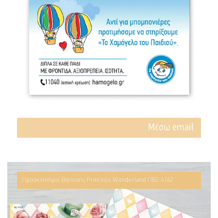
Mέσω email
Προσκλητήριο Βάπτισης Princess Wonderland ΠΒ2-4162