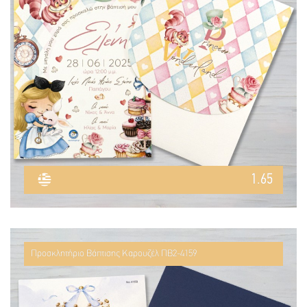
1.65
Προσκλητήριο Βάπτισης Καρουζέλ ΠΒ2-4159