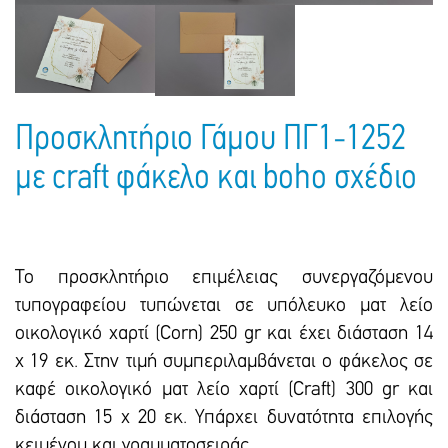
Πακέτα Δώρων
Σακούλες
Βιβλία
Ημερολόγια - Ατζέντες
Τσάντες - Ποδιές - Ομπρέλες
Παιδικό Πάρτι
Γραφική Ύλη
Παιδικά Είδη
Είδη Γραφείου
Προσκλητήριο Γάμου ΠΓ1-1252
Τετράδια - Φάκελοι
με craft φάκελο και boho σχέδιο
Μπλοκ Ζωγραφικής
Το προσκλητήριο επιμέλειας συνεργαζόμενου
τυπογραφείου τυπώνεται σε υπόλευκο ματ λείο
οικολογικό χαρτί (Corn) 250 gr και έxει διάσταση 14
x 19 εκ. Στην τιμή συμπεριλαμβάνεται ο φάκελος σε
καφέ οικολογικό ματ λείο χαρτί (Craft) 300 gr και
διάσταση 15 x 20 εκ. Υπάρxει δυνατότητα επιλογής
κειμένου και γραμματοσειράς.