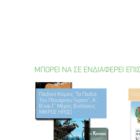
ΜΠΟΡΕΙ ΝΑ ΣΕ ΕΝΔΙΑΦΕΡΕΙ ΕΠΙ
Παιδικό Κόμικς "Τα Παιδιά
Αντ
Του Πλοιάρχου Γκραντ", Α',
Β'και Γ' Μέρος (Εκδόσεις
ΜΙΚΡΟΣ ΗΡΩΣ)