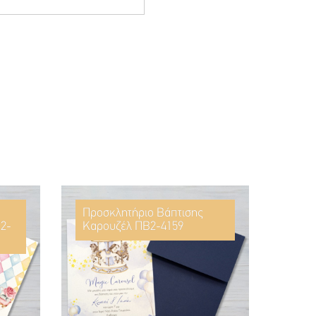
Προσκλητήριο Βάπτισης
2-
Καρουζέλ ΠΒ2-4159