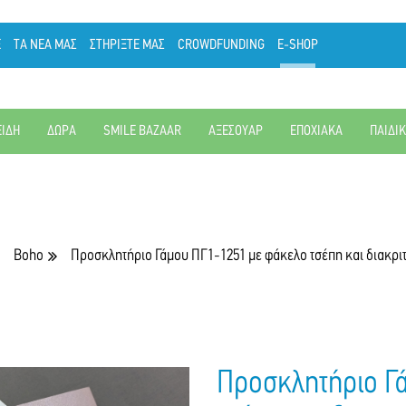
Ε
ΤΑ ΝΕΑ ΜΑΣ
ΣΤΗΡΙΞΤΕ ΜΑΣ
CROWDFUNDING
E-SHOP
ΕΙΔΗ
ΔΩΡΑ
SMILE BAZAAR
ΑΞΕΣΟΥΑΡ
ΕΠΟΧΙΑΚΑ
ΠΑΙΔΙ
Boho
Προσκλητήριο Γάμου ΠΓ1-1251 με φάκελο τσέπη και διακρι
Προσκλητήριο Γ