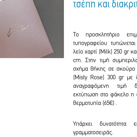
τσέπη και διακρι
Το προσκλητήριο επιμ
τυπογραφείου τυπώνεται
λείο χαρτί (Milk) 250 gr κα
cm. Στην τιμή συμπεριλ
σχήμα θήκης σε σκούρο ρ
(Misty Rose) 300 gr με
αναγραφόμενη τιμή δ
εκτύπωση στο φάκελο η ο
θερμοτυπία (65€) .
Υπάρxει δυνατότητα ε
γραμματοσειράς.