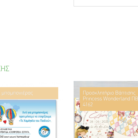
ΣΗΣ
ί μπομπονιέρας
Προσκλητήριο Βάπτισης
Princess Wonderland ΠΒ
4162