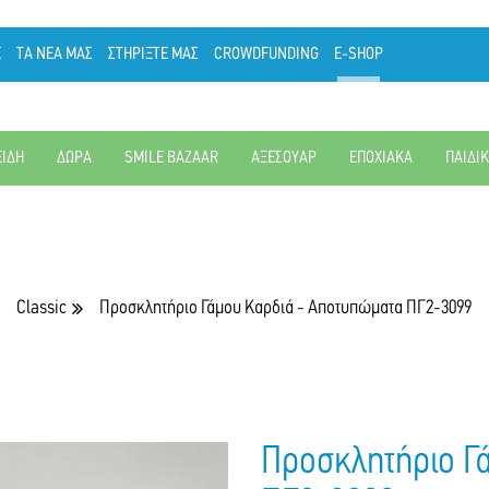
Ε
ΤΑ ΝΕΑ ΜΑΣ
ΣΤΗΡΙΞΤΕ ΜΑΣ
CROWDFUNDING
E-SHOP
ΕΙΔΗ
ΔΩΡΑ
SMILE BAZAAR
ΑΞΕΣΟΥΑΡ
ΕΠΟΧΙΑΚΑ
ΠΑΙΔΙ
Classic
Προσκλητήριο Γάμου Καρδιά - Αποτυπώματα ΠΓ2-3099
Προσκλητήριο Γ