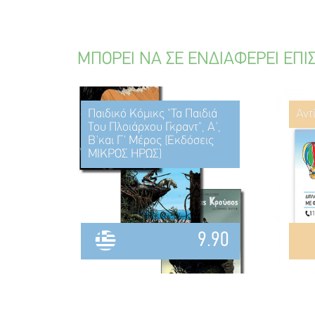
ΜΠΟΡΕΙ ΝΑ ΣΕ ΕΝΔΙΑΦΕΡΕΙ ΕΠΙ
Παιδικό Κόμικς "Τα Παιδιά
Αντ
Του Πλοιάρχου Γκραντ", Α',
Β'και Γ' Μέρος (Εκδόσεις
ΜΙΚΡΟΣ ΗΡΩΣ)
9.90