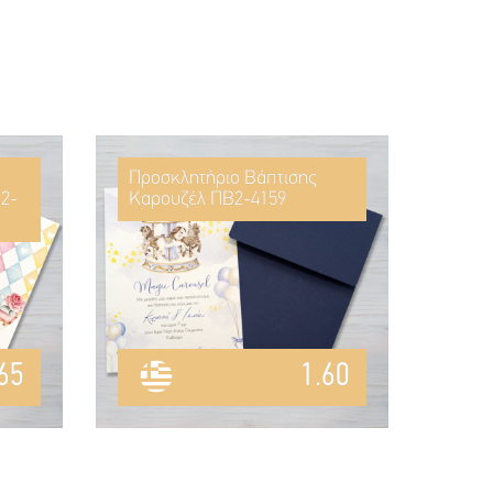
Προσκλητήριο Βάπτισης
2-
Καρουζέλ ΠΒ2-4159
65
1.60