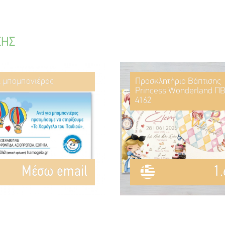
ΣΗΣ
ί μπομπονιέρας
Προσκλητήριο Βάπτισης
Princess Wonderland ΠΒ
4162
Mέσω email
1.