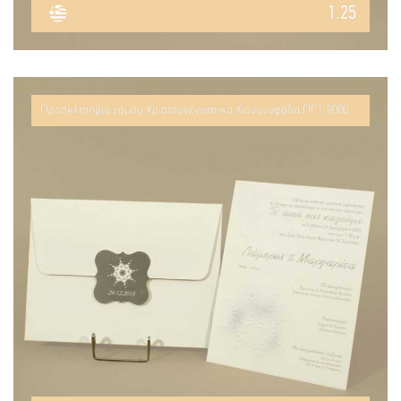
1.25
Προσκλητήριο γάμου Χριστουγεννιάτικο Χιονονυφάδα ΠΓ1-9000