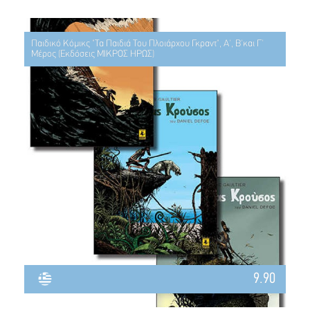
Παιδικό Κόμικς "Τα Παιδιά Του Πλοιάρχου Γκραντ", Α', Β'και Γ'
Μέρος (Εκδόσεις ΜΙΚΡΟΣ ΗΡΩΣ)
9.90