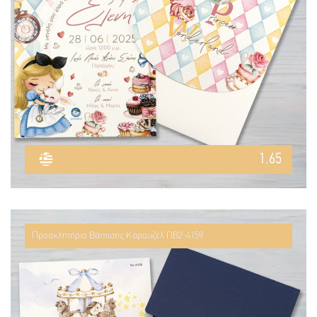
1.65
Προσκλητήριο Βάπτισης Καρουζέλ ΠΒ2-4159