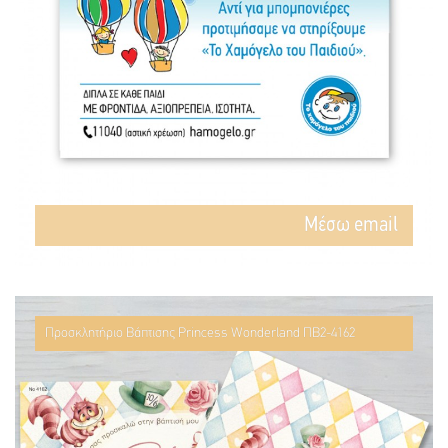
Mέσω email
Προσκλητήριο Βάπτισης Princess Wonderland ΠΒ2-4162