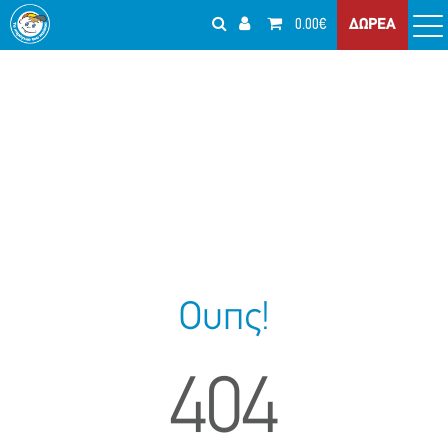
0.00€
ΔΩΡΕΑ
Ουπς!
404