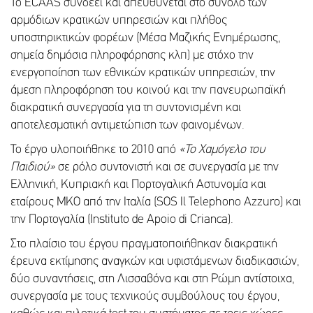
Το ECAAS συνδέει και απευθύνεται στο σύνολο των
αρμόδιων κρατικών υπηρεσιών και πλήθος
υποστηρικτικών φορέων (Μέσα Μαζικής Ενημέρωσης,
σημεία δημόσια πληροφόρησης κλπ) με στόχο την
ενεργοποίηση των εθνικών κρατικών υπηρεσιών, την
άμεση πληροφόρηση του κοινού και την πανευρωπαϊκή
διακρατική συνεργασία για τη συντονισμένη και
αποτελεσματική αντιμετώπιση των φαινομένων.
Το έργο υλοποιήθηκε το 2010 από
«
Το Χαμόγελο του
Παιδιού
»
σε ρόλο συντονιστή και σε συνεργασία με την
Ελληνική, Κυπριακή και Πορτογαλική Αστυνομία και
εταίρους ΜΚΟ από την Ιταλία (SOS Il Telephono Azzuro) και
την Πορτογαλία (Instituto de Apoio di Crianca).
Στο πλαίσιο του έργου πραγματοποιήθηκαν διακρατική
έρευνα εκτίμησης αναγκών και υφιστάμενων διαδικασιών,
δύο συναντήσεις, στη Λισσαβόνα και στη Ρώμη αντίστοιχα,
συνεργασία με τους τεχνικούς συμβούλους του έργου,