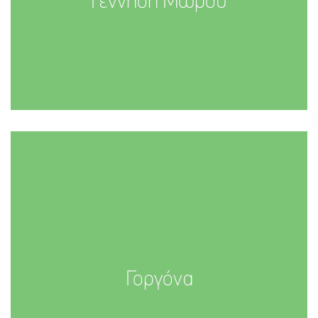
Γέννηση Μωρού
Γοργόνα