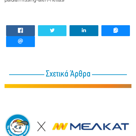
paidia:missing-alert-hellas/
Σχετικά Άρθρα