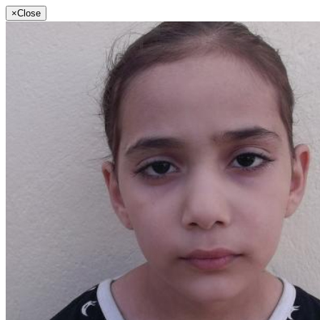
×
Close